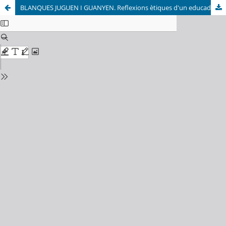
BLANQUES JUGUEN I GUANYEN. Reflexions ètiques d'un educador social.