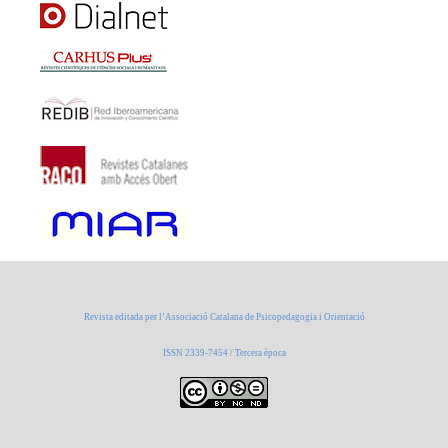
Revista editada per l’Associació Catalana de Psicopedagogia i Orientació
ISSN 2339-7454 / Tercera època