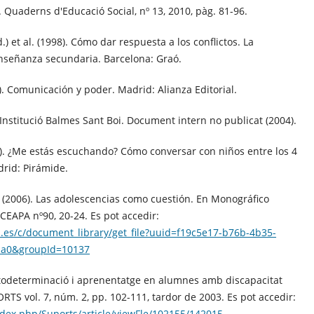
 Quaderns d'Educació Social, nº 13, 2010, pàg. 81-96.
) et al. (1998). Cómo dar respuesta a los conflictos. La
enseñanza secundaria. Barcelona: Graó.
9). Comunicación y poder. Madrid: Alianza Editorial.
 Institució Balmes Sant Boi. Document intern no publicat (2004).
9). ¿Me estás escuchando? Cómo conversar con niños entre los 4
drid: Pirámide.
B. (2006). Las adolescencias como cuestión. En Monográfico
 CEAPA nº90, 20-24. Es pot accedir:
.es/c/document_library/get_file?uuid=f19c5e17-b76b-4b35-
aa0&groupId=10137
Autodeterminació i aprenentatge en alumnes amb discapacitat
ORTS vol. 7, núm. 2, pp. 102-111, tardor de 2003. Es pot accedir:
ndex.php/Suports/article/viewFle/102155/142015