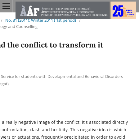
/
No. 31 (2011): Winter 2011 ( 1st period)
/
logy and Counselling
 the conflict to transform it
l Service for students with Developmental and Behavioral Disorders
egat)
d a really negative image of the conflict: it's associated directly
confrontation, clash and hostility. This negative idea is which
wers or actuations, frequently precipitated in order to avoid