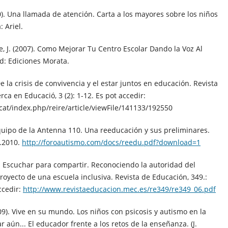
0). Una llamada de atención. Carta a los mayores sobre los niños
 Ariel.
te, J. (2007). Como Mejorar Tu Centro Escolar Dando la Voz Al
: Ediciones Morata.
 De la crisis de convivencia y el estar juntos en educación. Revista
rca en Educació, 3 (2): 1-12. Es pot accedir:
at/index.php/reire/article/viewFile/141133/192550
equipo de la Antenna 110. Una reeducación y sus preliminares.
0.2010.
http://foroautismo.com/docs/reedu.pdf?download=1
). Escuchar para compartir. Reconociendo la autoridad del
oyecto de una escuela inclusiva. Revista de Educación, 349.:
ccedir:
http://www.revistaeducacion.mec.es/re349/re349_06.pdf
009). Vive en su mundo. Los niños con psicosis y autismo en la
r aún... El educador frente a los retos de la enseñanza. (J.