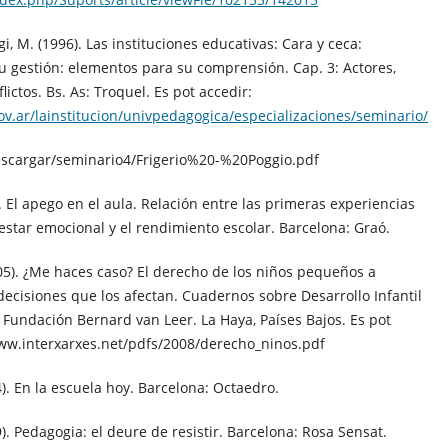
ggi, M. (1996). Las instituciones educativas: Cara y ceca:
u gestión: elementos para su comprensión. Cap. 3: Actores,
flictos. Bs. As: Troquel. Es pot accedir:
v.ar/lainstitucion/univpedagogica/especializaciones/seminario/
scargar/seminario4/Frigerio%20-%20Poggio.pdf
. El apego en el aula. Relación entre las primeras experiencias
enestar emocional y el rendimiento escolar. Barcelona: Graó.
05). ¿Me haces caso? El derecho de los niños pequeños a
 decisiones que los afectan. Cuadernos sobre Desarrollo Infantil
Fundación Bernard van Leer. La Haya, Países Bajos. Es pot
www.interxarxes.net/pdfs/2008/derecho_ninos.pdf
4). En la escuela hoy. Barcelona: Octaedro.
9). Pedagogia: el deure de resistir. Barcelona: Rosa Sensat.