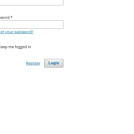
sword
*
got your password?
Keep me logged in
Register
Login