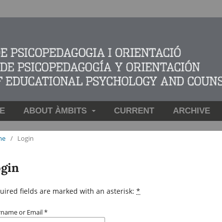
E
ABOUT ÀMBITS
CURRENT
ARCHIVE
me
/
Login
gin
uired fields are marked with an asterisk:
*
rname or Email
*