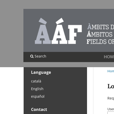
Search
HOM
Ho
Language
català
Lo
English
español
Req
Use
Contact