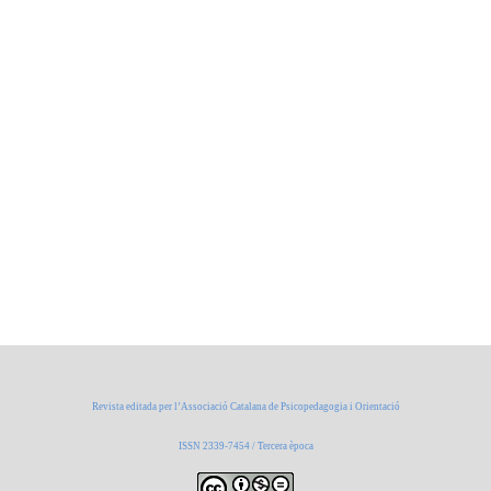
Revista editada per l’Associació Catalana de Psicopedagogia i Orientació
ISSN 2339-7454 / Tercera època