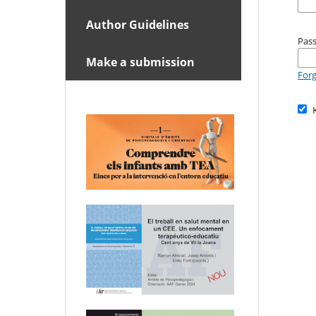
Author Guidelines
Pas
Make a submission
For