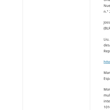
Nue
n.° 
Jos
(BL
Liu,
des
Rep
htt
Mar
Esp
More
mul
int
101