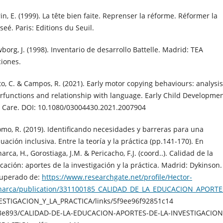
in, E. (1999). La tête bien faite. Reprenser la réforme. Réformer la
seé. Paris: Editions du Seuil.
borg, J. (1998). Inventario de desarrollo Battelle. Madrid: TEA
ciones.
to, C. & Campos, R. (2021). Early motor copying behaviours: analysis
irfunctions and relationship with language. Early Child Developme
 Care. DOI: 10.1080/03004430.2021.2007904
omo, R. (2019). Identificando necesidades y barreras para una
uación inclusiva. Entre la teoría y la práctica (pp.141-170). En
rca, H., Gorostiaga, J.M. & Pericacho, F.J. (coord..). Calidad de la
cación: aportes de la investigación y la práctica. Madrid: Dykinson.
uperado de:
https://www.researchgate.net/profile/Hector-
arca/publication/331100185_CALIDAD_DE_LA_EDUCACION_APORTE
ESTIGACION_Y_LA_PRACTICA/links/5f9ee96f92851c14
8e893/CALIDAD-DE-LA-EDUCACION-APORTES-DE-LA-INVESTIGACION