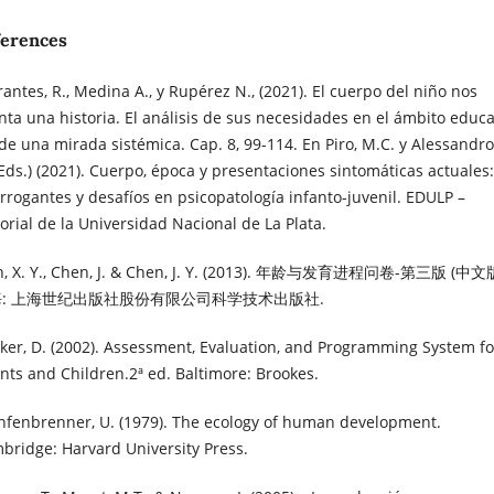
ferences
rantes, R., Medina A., y Rupérez N., (2021). El cuerpo del niño nos
nta una historia. El análisis de sus necesidades en el ámbito educa
de una mirada sistémica. Cap. 8, 99-114. En Piro, M.C. y Alessandro
(Eds.) (2021). Cuerpo, época y presentaciones sintomáticas actuales:
errogantes y desafíos en psicopatología infanto-juvenil. EDULP –
torial de la Universidad Nacional de La Plata.
n, X. Y., Chen, J. & Chen, J. Y. (2013). 年龄与发育进程问卷-第三版 (中文版
: 上海世纪出版社股份有限公司科学技术出版社.
cker, D. (2002). Assessment, Evaluation, and Programming System fo
ants and Children.2ª ed. Baltimore: Brookes.
nfenbrenner, U. (1979). The ecology of human development.
bridge: Harvard University Press.