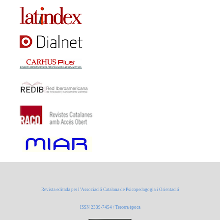
Revista editada per l’Associació Catalana de Psicopedagogia i Orientació
ISSN 2339-7454 / Tercera època