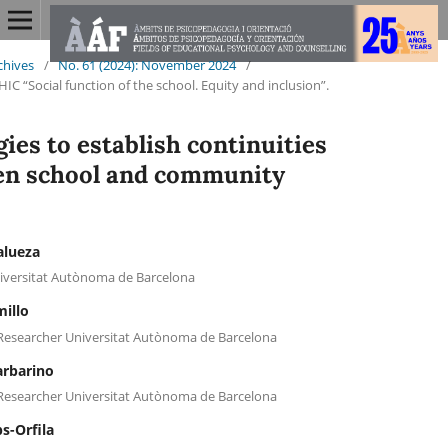
chives
/
No. 61 (2024): November 2024
/
“Social function of the school. Equity and inclusion”.
gies to establish continuities
en school and community
alueza
iversitat Autònoma de Barcelona
millo
Researcher Universitat Autònoma de Barcelona
arbarino
Researcher Universitat Autònoma de Barcelona
s-Orfila