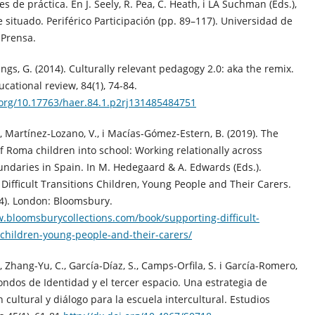
 de práctica. En J. Seely, R. Pea, C. Heath, i LA Suchman (Eds.),
 situado. Periférico Participación (pp. 89–117). Universidad de
Prensa.
ings, G. (2014). Culturally relevant pedagogy 2.0: aka the remix.
cational review, 84(1), 74-84.
.org/10.17763/haer.84.1.p2rj131485484751
L., Martínez-Lozano, V., i Macías-Gómez-Estern, B. (2019). The
of Roma children into school: Working relationally across
undaries in Spain. In M. Hedegaard & A. Edwards (Eds.).
Difficult Transitions Children, Young People and Their Carers.
4). London: Bloomsbury.
.bloomsburycollections.com/book/supporting-difficult-
-children-young-people-and-their-carers/
., Zhang-Yu, C., García-Díaz, S., Camps-Orfila, S. i García-Romero,
Fondos de Identidad y el tercer espacio. Una estrategia de
n cultural y diálogo para la escuela intercultural. Estudios