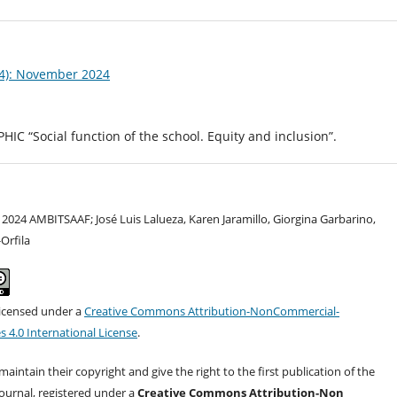
24): November 2024
 “Social function of the school. Equity and inclusion”.
 2024 AMBITSAAF; José Luis Lalueza, Karen Jaramillo, Giorgina Garbarino,
Orfila
 licensed under a
Creative Commons Attribution-NonCommercial-
s 4.0 International License
.
aintain their copyright and give the right to the first publication of the
journal, registered under a
Creative Commons Attribution-Non