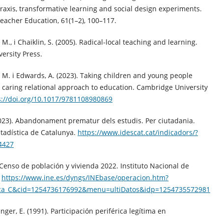
axis, transformative learning and social design experiments.
Teacher Education, 61(1–2), 100–117.
M., i Chaiklin, S. (2005). Radical-local teaching and learning.
ersity Press.
M. i Edwards, A. (2023). Taking children and young people
A caring relational approach to education. Cambridge University
s://doi.org/10.1017/9781108980869
023). Abandonament prematur dels estudis. Per ciutadania.
Estadística de Catalunya.
https://www.idescat.cat/indicadors/?
4427
 Censo de población y vivienda 2022. Instituto Nacional de
.
https://www.ine.es/dyngs/INEbase/operacion.htm?
ica_C&cid=1254736176992&menu=ultiDatos&idp=1254735572981
enger, E. (1991). Participación periférica legítima en