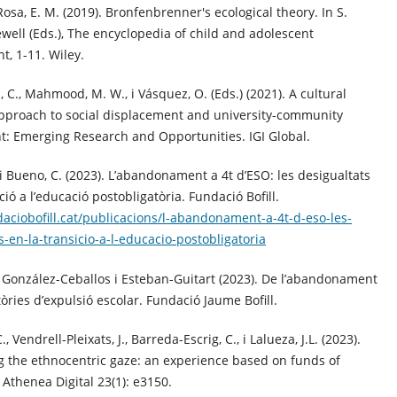
 Rosa, E. M. (2019). Bronfenbrenner's ecological theory. In S.
ewell (Eds.), The encyclopedia of child and adolescent
, 1-11. Wiley.
C., Mahmood, M. W., i Vásquez, O. (Eds.) (2021). A cultural
approach to social displacement and university-community
: Emerging Research and Opportunities. IGI Global.
 i Bueno, C. (2023). L’abandonament a 4t d’ESO: les desigualtats
ció a l’educació postobligatòria. Fundació Bofill.
daciobofill.cat/publicacions/l-abandonament-a-4t-d-eso-les-
s-en-la-transicio-a-l-educacio-postobligatoria
 González-Ceballos i Esteban-Guitart (2023). De l’abandonament
tòries d’expulsió escolar. Fundació Jaume Bofill.
, Vendrell-Pleixats, J., Barreda-Escrig, C., i Lalueza, J.L. (2023).
 the ethnocentric gaze: an experience based on funds of
Athenea Digital 23(1): e3150.