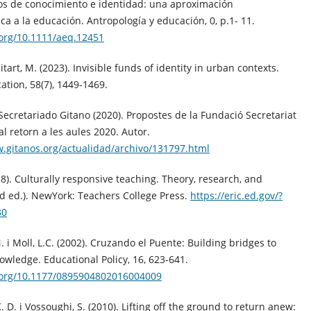
os de conocimiento e identidad: una aproximación
a a la educación. Antropología y educación, 0, p.1- 11.
.org/10.1111/aeq.12451
tart, M. (2023). Invisible funds of identity in urban contexts.
tion, 58(7), 1449-1469.
ecretariado Gitano (2020). Propostes de la Fundació Secretariat
al retorn a les aules 2020. Autor.
w.gitanos.org/actualidad/archivo/131797.html
18). Culturally responsive teaching. Theory, research, and
rd ed.). NewYork: Teachers College Press.
https://eric.ed.gov/?
30
. i Moll, L.C. (2002). Cruzando el Puente: Building bridges to
owledge. Educational Policy, 16, 623-641.
i.org/10.1177/0895904802016004009
. D. i Vossoughi, S. (2010). Lifting off the ground to return anew: