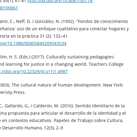
 45(1), 61-81
http://dx.doi.org/10.4067/S0718-
00100061
manti, C., Neff, D. i González, N. (1992). "Fondos de conocimiento
eñanza: uso de un enfoque cualitativo para conectar hogares y
eoría en la práctica 31 (2): 132–41.
i.org/10.1080/00405849209543534
 Alim, H. S. (Eds.) (2017). Culturally sustaining pedagogies:
d learning for justice in a changing world. Teachers College
://doi.org/10.22329/jtl.v11i1.4987
(2003). The cultural nature of human development. New York:
ersity Press.
., Gallardo, G., i Calderón, M. (2016). Sentido identitario de la
na propuesta para articular el desarrollo de la identidad y el
 en contextos educativos. Papeles de Trabajo sobre Cultura,
 Desarrollo Humano, 12(3), 2–9