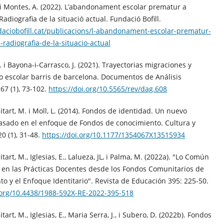
i Montes, A. (2022). L’abandonament escolar prematur a
Radiografia de la situació actual. Fundació Bofill.
daciobofill.cat/publicacions/l-abandonament-escolar-prematur-
-radiografia-de-la-situacio-actual
 i Bayona-i-Carrasco, J. (2021). Trayectorias migraciones y
 escolar barris de barcelona. Documentos de Análisis
 67 (1), 73-102.
https://doi.org/10.5565/rev/dag.608
tart, M. i Moll, L. (2014). Fondos de identidad. Un nuevo
asado en el enfoque de Fondos de conocimiento. Cultura y
20 (1), 31-48.
https://doi.org/10.1177/1354067X13515934
art, M., Iglesias, E., Lalueza, JL, i Palma, M. (2022a). "Lo Común
o en las Prácticas Docentes desde los Fondos Comunitarios de
o y el Enfoque Identitario". Revista de Educación 395: 225-50.
i.org/10.4438/1988-592X-RE-2022-395-518
art, M., Iglesias, E., Maria Serra, J., i Subero, D. (2022b). Fondos