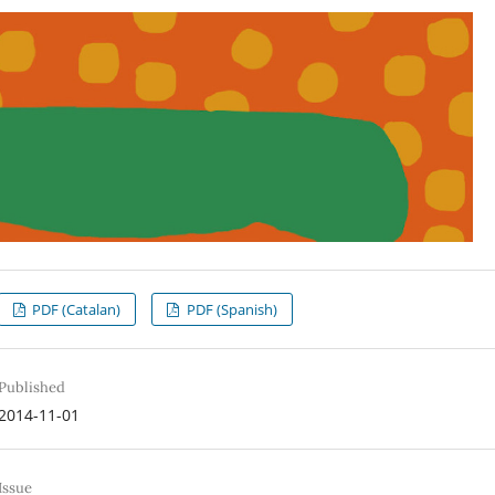
PDF (Catalan)
PDF (Spanish)
Published
2014-11-01
Issue