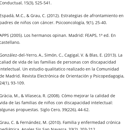
Conductual, 15(3), 525-541.
Espadá, M.C., & Grau, C. (2012). Estrategias de afrontamiento en
padres de niños con cáncer. Psicooncología, 9(1), 25-40.
APPS (2005). Los hermanos opinan. Madrid: FEAPS, 1ª ed. En
castellano.
González-del-Yerro, A., Simón, C., Cagigal, V. & Blas, E. (2013). La
caliad de vida de las familias de personas con discapacidad
intelectual. Un estudio qualitatico realizado en la Comunidad
de Madrid. Revista Electrónica de Orientación y Psicopedagogia,
24(1), 93-109.
Gràcia, M., & Vilaseca, R. (2008). Cómo mejorar la calidad de
vida de las familias de niños con discapacidad intelectual:
algunas propuestas. Siglo Cero, 39(226), 44-62.
Grau, C. & Fernández, M. (2010). Familia y enfermedad crónica
pediátrica. Anales Sis San Navarra, 33(2), 203-212.