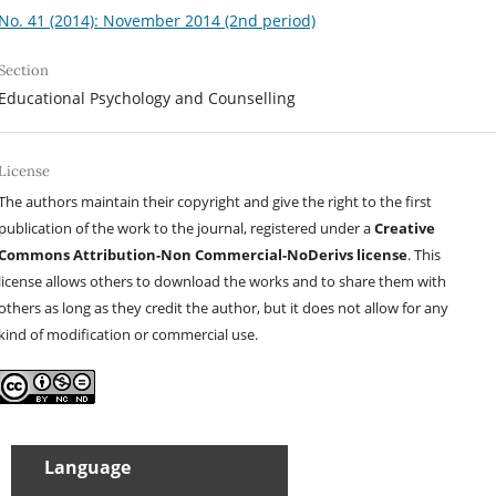
No. 41 (2014): November 2014 (2nd period)
Section
Educational Psychology and Counselling
License
The authors maintain their copyright and give the right to the first
publication of the work to the journal, registered under a
Creative
Commons Attribution-Non Commercial-NoDerivs license
. This
license allows others to download the works and to share them with
others as long as they credit the author, but it does not allow for any
kind of modification or commercial use.
Language