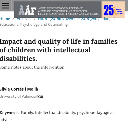
Home
/
Archives
/
No. 41 (2014): November 2014 (2nd period)
/
Educational Psychology and Counselling
Impact and quality of life in families
of children with intellectual
disabilities.
Some notes about the intervention
Sílvia Cortés i Mollà
University of Valencia
Family, Intellectual disability, psychopedagogical
Keywords:
advice