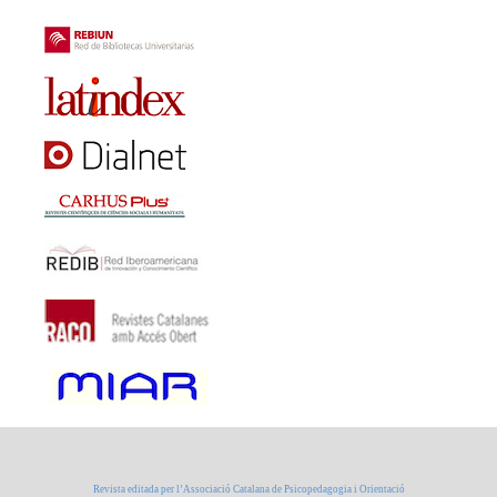
Revista editada per l’Associació Catalana de Psicopedagogia i Orientació