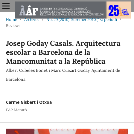
Home
/
Archives
/
No. 29 (2010): Summer 2010 (1st period)
/
Reviews
Josep Goday Casals. Arquitectura
escolar a Barcelona de la
Mancomunitat a la República
Albert Cubeles Bonet i Marc Cuixart Goday. Ajuntament de
Barcelona
Carme Gisbert i Otxoa
EAP Mataró