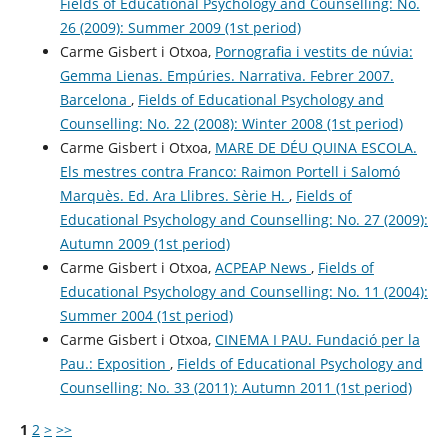
Fields of Educational Psychology and Counselling: No.
26 (2009): Summer 2009 (1st period)
Carme Gisbert i Otxoa,
Pornografia i vestits de núvia:
Gemma Lienas. Empúries. Narrativa. Febrer 2007.
Barcelona
,
Fields of Educational Psychology and
Counselling: No. 22 (2008): Winter 2008 (1st period)
Carme Gisbert i Otxoa,
MARE DE DÉU QUINA ESCOLA.
Els mestres contra Franco: Raimon Portell i Salomó
Marquès. Ed. Ara Llibres. Sèrie H.
,
Fields of
Educational Psychology and Counselling: No. 27 (2009):
Autumn 2009 (1st period)
Carme Gisbert i Otxoa,
ACPEAP News
,
Fields of
Educational Psychology and Counselling: No. 11 (2004):
Summer 2004 (1st period)
Carme Gisbert i Otxoa,
CINEMA I PAU. Fundació per la
Pau.: Exposition
,
Fields of Educational Psychology and
Counselling: No. 33 (2011): Autumn 2011 (1st period)
1
2
>
>>