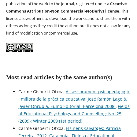
publication of the work to the journal, registered under a
Creative
Commons Attribution-Non Commercial-NoDerivs license
. This
license allows others to download the works and to share them with
others as long as they credit the author, but it does not allow for any
kind of modification or commercial use.
Most read articles by the same author(s)
Carme Gisbert i Otxoa,
Assessorament psicopedagògic
i millora de la pràctica educativa: José Ramón Lago &
Javier Onrubia. Eumo Editorial. Barcelona 2008
,
Fields
of Educational Psychology and Counselling: No. 25
(2009): Winter 2009 (1st period)
Carme Gisbert i Otxoa,
Els nens salvatges: Patricia
Ferreira. 2012. Catalonia
,
Fields of Educational